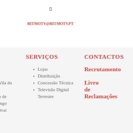
RITMOTV@RITMOTV.PT
SERVIÇOS
CONTACTOS
Recrutamento
Lojas
Distribuição
Livro
ila do
Concessão Técnica
de
Televisão Digital
Reclamações
 de
Terrestre
ingo
ivai