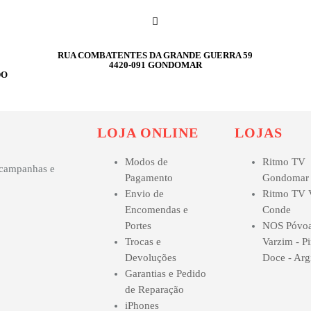
RUA COMBATENTES DA GRANDE GUERRA 59
4420-091 GONDOMAR
DO
LOJA ONLINE
LOJAS
Modos de
Ritmo TV
s campanhas e
Pagamento
Gondomar
Envio de
Ritmo TV V
Encomendas e
Conde
Portes
NOS Póvoa
Trocas e
Varzim - P
Devoluções
Doce - Arg
Garantias e Pedido
de Reparação
iPhones