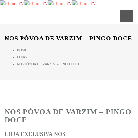
ALERTA: Streaming Ritmo TV (anteriormente TV Express) no
Brasil não tem ligação com a nossa empresa.
Toggl
NOS PÓVOA DE VARZIM – PINGO DOCE
HOME
LOJAS
NOS PÓVOA DE VARZIM – PINGO DOCE
NOS PÓVOA DE VARZIM – PINGO
DOCE
LOJA EXCLUSIVA NOS