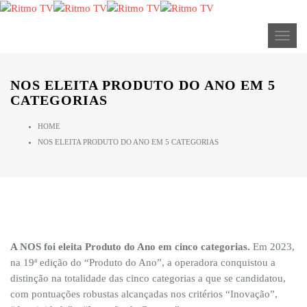
ALERTA: Streaming Ritmo TV (anteriormente TV Express) no
Brasil não tem ligação com a nossa empresa.
Toggl
NOS ELEITA PRODUTO DO ANO EM 5
CATEGORIAS
HOME
NOS ELEITA PRODUTO DO ANO EM 5 CATEGORIAS
A NOS foi eleita Produto do Ano em cinco categorias.
Em 2023,
na 19ª edição do “Produto do Ano”, a operadora conquistou a
distinção na totalidade das cinco categorias a que se candidatou,
com pontuações robustas alcançadas nos critérios “Inovação”,