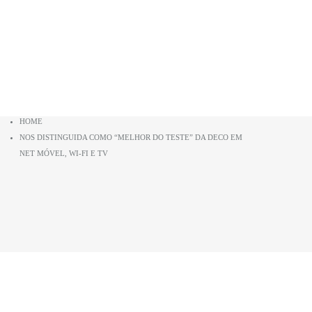
com a nossa empresa.
HOME
NOS DISTINGUIDA COMO “MELHOR DO TESTE” DA DECO EM
NET MÓVEL, WI-FI E TV