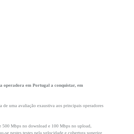
a operadora em Portugal a conquistar, em
a de uma avaliação exaustiva aos principais operadores
s de 500 Mbps no download e 100 Mbps no upload,
-se nestes testes pela velocidade e cobertura superior