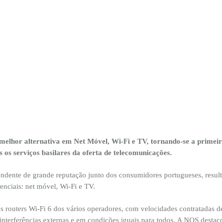
lhor alternativa em Net Móvel, Wi-Fi e TV, tornando-se a primeir
s os serviços basilares da oferta de telecomunicações.
ndente de grande reputação junto dos consumidores portugueses, result
enciais: net móvel, Wi-Fi e TV.
s routers Wi-Fi 6 dos vários operadores, com velocidades contratada
terferências externas e em condições iguais para todos. A NOS destacou