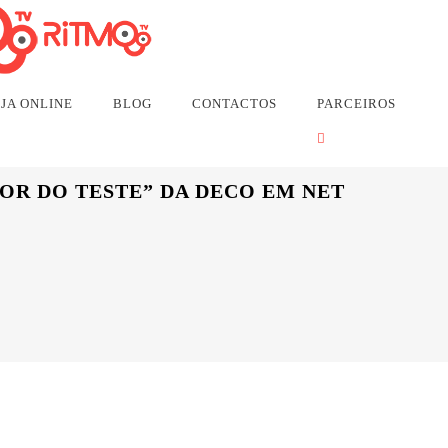
itmo TV (anteriormente TV Express) no Brasil não tem ligação 
JA ONLINE
BLOG
CONTACTOS
PARCEIROS
OR DO TESTE” DA DECO EM NET