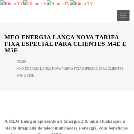
ALERTA: Streaming Ritmo TV (anteriormente TV Express) no
Brasil não tem ligação com a nossa empresa.
Toggl
MEO ENERGIA LANÇA NOVA TARIFA
FIXA ESPECIAL PARA CLIENTES M4E E
M5E
HOME
MEO ENERGIA LANÇA NOVA TARIFA FIXA ESPECIAL PARA CLIENTES
M4E E M5E
A MEO Energia apresentou a Sinergia 2.0, uma atualização à
oferta integrada de telecomunicações e energia, com benefícios