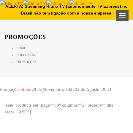
ALERTA: Streaming Ritmo TV (anteriormente TV Express) no
Brasil não tem ligação com a nossa empresa.
Open
PROMOÇÕES
HOME
LOJA ONLINE
PROMOÇÕES
Promoções
ritmotv
9 de Novembro, 2022
22 de Agosto, 2023
[sale_products per_page=”90″ columns=”2″ orderby=”title”
order=”ASC”]