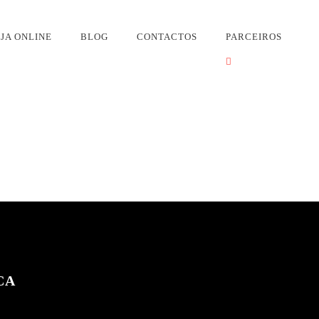
itmo TV (anteriormente TV Express) no Brasil não tem ligação 
JA ONLINE
BLOG
CONTACTOS
PARCEIROS
CA