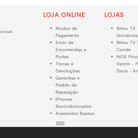
LOJA ONLINE
LOJAS
Modos de
Ritmo TV
nossas
Pagamento
Gondoma
Envio de
Ritmo TV 
Encomendas e
Conde
Portes
NOS Póvo
Trocas e
Varzim - 
Devoluções
Doce - Arg
Garantias e
Pedido de
Reparação
iPhones
Recondicionados
Acessórios Baseus