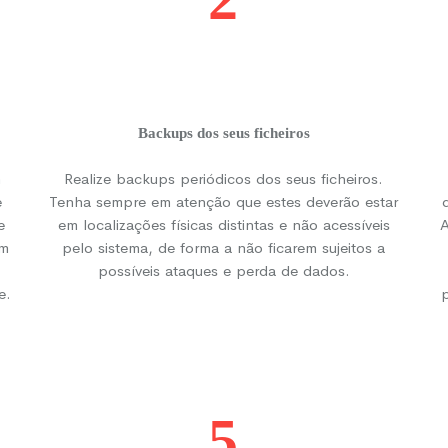
Backups dos seus ficheiros
m
Realize backups periódicos dos seus ficheiros.
e
Tenha sempre em atenção que estes deverão estar
e
em localizações físicas distintas e não acessíveis
A
um
pelo sistema, de forma a não ficarem sujeitos a
possíveis ataques e perda de dados.
e.
5