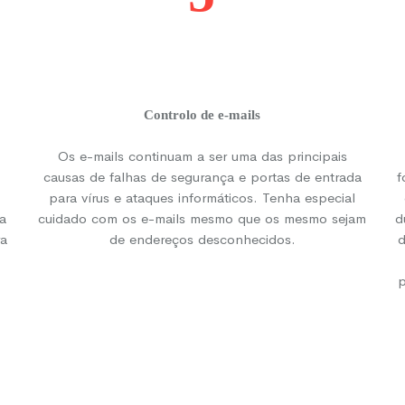
Controlo de e-mails
Os e-mails continuam a ser uma das principais
causas de falhas de segurança e portas de entrada
f
para vírus e ataques informáticos. Tenha especial
a
cuidado com os e-mails mesmo que os mesmo sejam
d
ra
de endereços desconhecidos.
d
p