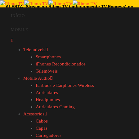
ALERTA: Streaming Ritmo TV (anteriormente TV Express) no
Brasil não tem ligação com a nossa empresa.
INÍCIO
MOBILE
Telemóveis
Smartphones
iPhones Recondicionados
Telemóveis
Mobile Audio
Earbuds e Earphones Wireless
Auriculares
Headphones
Auriculares Gaming
CAMPANHA DIA DO
Acessórios
PAI
Cabos
Capas
Carregadores