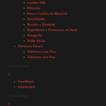
OFERECE O MELHOR
Cartões SIM
PRESENTE AO MELHOR PAI
Películas
DO MUNDO.
Pens e Cartões de Memória
Powerbanks
Routers e Hotspots
CAMPANHA VÁLIDA DE 01/03 A
Repetidores e Extensores de Sinal
19/03/2024
Fotografia
Selfie Sticks
Telefones Fixos
Telefones com Fios
Telefones sem Fios
IPHONES
WEARABLES
RECONDICIONADOS
[product_category per_page=”12″ columns=”4″
Smartband
orderby=”menu_order title” order=”ASC”
Smartwatch
category=”iphones-recondicionados”]
ESCRITÓRIO