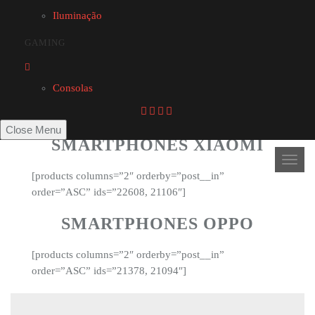
SMARTPHONES SAMSUNG
Iluminação
GAMING
[products columns=”4″ orderby=”post__in”
order=”ASC” ids=”20788, 21584, 22200, 22188″]
Consolas
Close Menu
SMARTPHONES XIAOMI
Open
[products columns=”2″ orderby=”post__in”
order=”ASC” ids=”22608, 21106″]
SMARTPHONES OPPO
[products columns=”2″ orderby=”post__in”
order=”ASC” ids=”21378, 21094″]